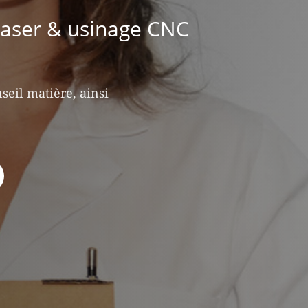
laser & usinage CNC
seil matière, ainsi