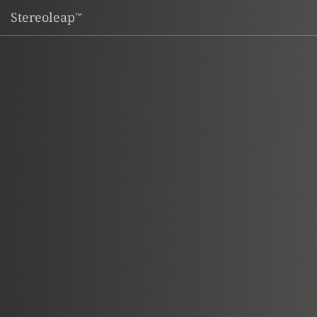
Stereoleap
™