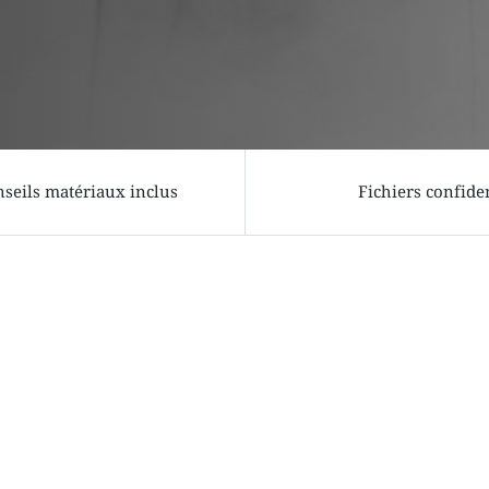
seils matériaux inclus
Fichiers confide
étapes
3
Options
4
Contact
 à l'onglet suivant)
3MF, DXF, SVG, AI, PDF, DWG, JPG, PNG ou archive ZIP