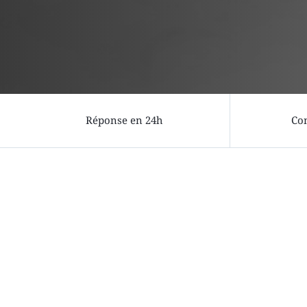
Réponse en 24h
Con
Demande de devis en 4 
1
Fichier
2
Projet
Déposez votre fichier (ou passez
Formats acceptés : 3DM, STL, OBJ, STEP, 