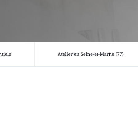
ntiels
Atelier en Seine-et-Marne (77)
Pas encore de fichier ?
Pas de panique ! Envoyez-nous aussi une
photo de référence, un croquis ou une