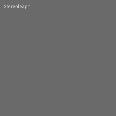
Stereoleap
™